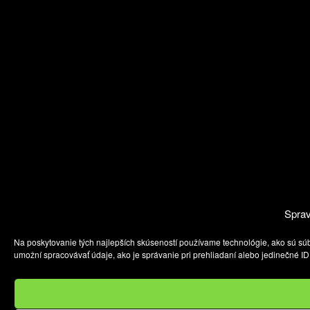
Sprav
Na poskytovanie tých najlepších skúseností používame technológie, ako sú súb
umožní spracovávať údaje, ako je správanie pri prehliadaní alebo jedinečné ID 