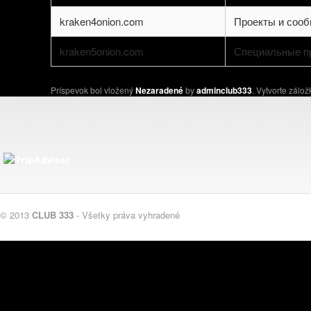
kraken4onion.com
Проекты и соо
kraken5onion.com
Специальные п
Príspevok bol vložený
Nezaradené
by
adminclub333
. Vytvorte zálo
© 2013
CLUB 333
- Všetky práva vyhradené