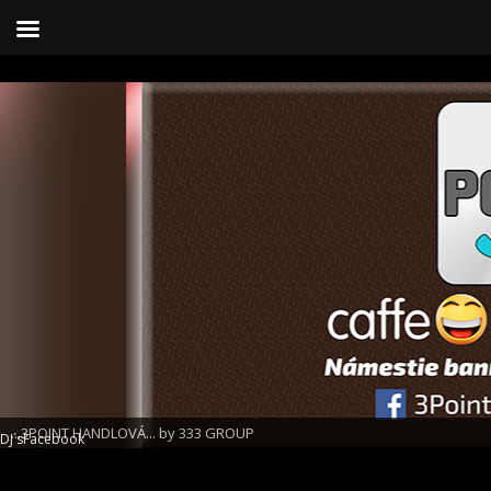
...3POINT HANDLOVÁ... by 333 GROUP
DJ´s
Facebook