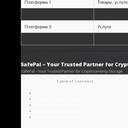
Платформа 1
Товары, услуги
Платформа 2
Товары
Платформа 3
Услуги
Платформа 4
Товары и услуг
SafePal – Your Trusted Partner for Cry
SafePal – Your Trusted Partner for Cryptocurrency Storage
Table of Contents
The Importance of Crypto Security
Introducing SafePal Wallet
Features of SafePal Wallet
How to Download SafePal
User Experiences with SafePal App