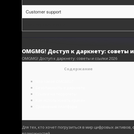
Customer support
Security certification
OMGMG! Доступ к даркнету: советы и
OMGMG! Доступ к даркнету: советы и ссылки 2026
Содержание
Что такое OMGMG?
Безопасность в даркнете
Ссылки на террогеты
Как использовать кракен
Сравнение платформ
Для тех, кто хочет погрузиться в мир цифровых активов,
возможностей.