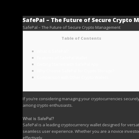
Hlavné menu
Preskočiť na primárny obsah
Preskočiť na sekundárny obsah
SafePal – The Future of Secure Crypto
SafePal – The Future of Secure Crypto Management
Table of Contents
What is SafePal?
Features of SafePal Wallet
Getting Started with SafePal App
Why Choose SafePal for Crypto Storage?
Comparison with Other Crypto Wallets
If you’re considering managing your cryptocurrencies securel
among crypto enthusiasts.
What is SafePal?
SafePal is a leading cryptocurrency wallet designed for versat
seamless user experience. Whether you are a novice investor 
effectively.