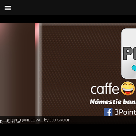
...3POINT HANDLOVÁ... by 333 GROUP
DJ´s
Facebook