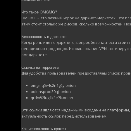
Что такое OMGMG?
OMGMG – это важный игрок на даркнет-маркетах. Эта пл
этим стоит столько же рисков, сколько возможностей. По
Безопасность в даркнете
Когда речь идет о даркнете, вопрос безопасности стоит
ненадежных продавцов. Использование VPN, антивирусно
омг даркнете.
Ссылки на террогеты
Для удобства пользователей предоставляем список про
omgmq5v4s2n1g2y.onion
polonsprod30qjl.onion
qrdn6i2lug1k3e7k.onion
Эти ссылки являются надежными входами на платформы, 
актуальность ссылок перед использованием.
Как использовать кракен